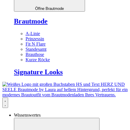
Öffne Brautmode
Brautmode
A-Linie
Prinzessin
Fit N Flare
Standesamt
Brauthose
Kurze Röcke
Signature Looks
Wissenswertes