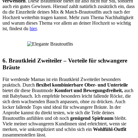
verwenden
. Diese Brautmode bietet dir also nicht nur Stil, sondern
auch ein gutes Gewissen. Hierauf zahlt natürlich zusätzlich ein, dass
du die Einzelteile deines Mix & Match-Brautoutfits auch nach der
Hochzeit weiterhin tragen kannst. Mehr zum Thema Nachhaltigkeit
und warum dieses Thema vor allem an deiner Hochzeit so wichtig
ist, findest du
hier
.
6. Brautkleid Zweiteiler – Vorteile für schwangere
Bräute
Für werdende Mamas ist ein Brautkleid Zweiteiler besonders
praktisch. Durch
flexibel kombinierbare Ober- und Unterteile
bietet dir diese Brautmode
Komfort und Bewegungsfreiheit,
auch
mit Babybauch. Ich empfehle besonders leicht fallende Röcke, die
sich dem wachsenden Bauch anpassen, ohne zu drücken. Auch
locker fallende Tops sind ideal für schwangere Bräute. In der
Anprobe kannst du direkt testen, wie sich die Teile deines
Brautoutfits anfühlen und ob noch
genügend Spielraum
bleibt.
Viele meiner schwangeren Kundinnen sind erleichtert, wenn sie
merken, wie unkompliziert und schön sich ein
Wohlfühl-Outfit
zusammenstellen lässt.