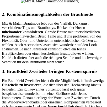
2. Kombinationsmöglichkeiten der Brautmode
Mix & Match Brautmode lebt von der Vielfalt. Du kannst
verschiedene Tops und Brautbodys, Röcke oder Hosen
miteinander kombinieren
. Gerade Bräute mit unterschiedlichen
Proportionen zwischen Brust, Taille und Hüfte profitieren von der
Flexibilität, Ober- und Unterteil in unterschiedlichen Größen zu
wählen. Auch Accessoires lassen sich wunderbar auf den Look
abstimmen. Je nach Jahreszeit kannst du etwa ein feines
Brautjäckchen oder einen kuscheligen Brautpullover wählen.
Natürlich dürfen aber auch die richtigen Schuhe und hochwertiger
Schmuck für dein Brautoutfit nicht fehlen.
3. Brautkleid Zweiteiler bringen Kostenersparnis
Ein Brautkleid Zweiteiler bietet dir die Möglichkeit, in
hochwertige
Einzelteile zu investieren
, die dich über den Hochzeitstag hinaus
begleiten. Ein gut gewähltes Spitzentop lässt sich später
beispielsweise wunderbar mit einer Stoffhose oder Jeans
kombinieren. Genau hier liegt der Vorteil von Zweiteilern: Durch
die Wiederverwendbarkeit der einzelnen Komponenten verbessert
sich das sogenannte
Cost-per-Wear-Verhältnis
deutlich. Das heißt,